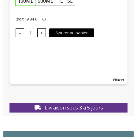
100ML
500ML
1L
5L
(soit
19.84
€ TTC)
quantité
Ajouter au panier
de RED
APPLE,
Matin
d'automne
Effacer
Livraison sous 3 à 5 jours