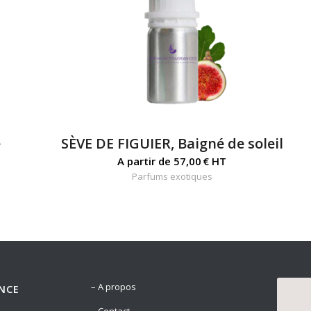
e
SÈVE DE FIGUIER, Baigné de soleil
A partir de
57,00
€
HT
Parfums exotiques
– A propos
NCE