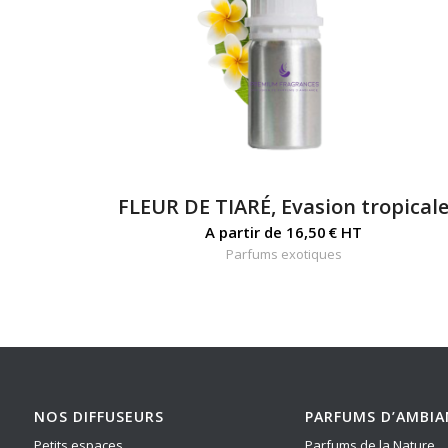
FLEUR DE TIARÉ, Evasion tropical
A partir de
16,50
€
HT
Parfums exotiques
NOS DIFFUSEURS
PARFUMS D’AMBIA
Petits espaces
Parfums de la Nature