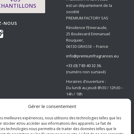
CHANTILLONS
est un département de la
société
PREMIUM FACTORY SAS
Z-NOUS
Résidence l’Emeraude,
25 Boulevard Emmanuel
Rouquier,
06130 GRASSE – France
info@premiumfragrances.eu
+33 (0) 7 83 40 32 36.
(numéro non surtaxé)
Horaires d’ouverture :
Du lundi au jeudi 8h30 / 12h30 –
14h / 18h
Le vendredi 8h30 / 12h
Gérer le consentement
les meilleures expériences, nous utilisons des technologies telles que les
r stocker et/ou accéder aux informations des appareils. Le fait de
 ces technologies nous permettra de traiter des données telles que le