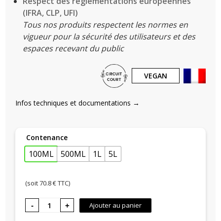
Respect des réglementations européennes
(IFRA, CLP, UFI)
Tous nos produits respectent les normes en
vigueur pour la sécurité des utilisateurs et des
espaces recevant du public
VEGAN
Infos techniques et documentations →
Contenance
100ML
500ML
1L
5L
(soit
70.8
€ TTC)
quantité
Ajouter au panier
de