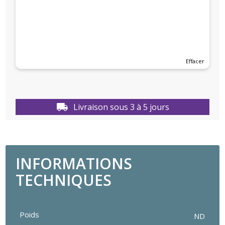
NEIGE,
Éclat
givré
Effacer
Livraison sous 3 à 5 jours
INFORMATIONS
TECHNIQUES
Poids
ND